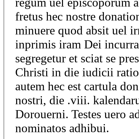
regum uel episcoporum aut
fretus hec nostre donation
minuere quod absit uel irr
inprimis iram Dei incurr
segregetur et sciat se pre
Christi in die iudicii rat
autem hec est cartula do
nostri, die .viii. kalenda
Dorouerni. Testes uero a
nominatos adhibui.