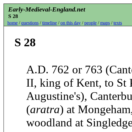
Early-Medieval-England.net
S 28
home
/
questions
/
timeline
/
on this day
/
people
/
maps
/
texts
S 28
A.D. 762 or 763 (Cant
II, king of Kent, to St 
Augustine's), Canterbu
(
aratra
) at Mongeham, 
woodland at Singledge