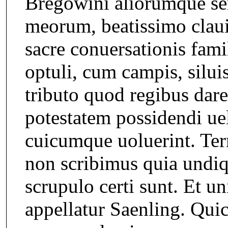
Bregowini aliorumque se
meorum, beatissimo claui
sacre conuersationis fam
optuli, cum campis, silui
tributo quod regibus dare
potestatem possidendi ue
cuicumque uoluerint. Ter
non scribimus quia undiqu
scrupulo certi sunt. Et un
appellatur Saenling. Qu